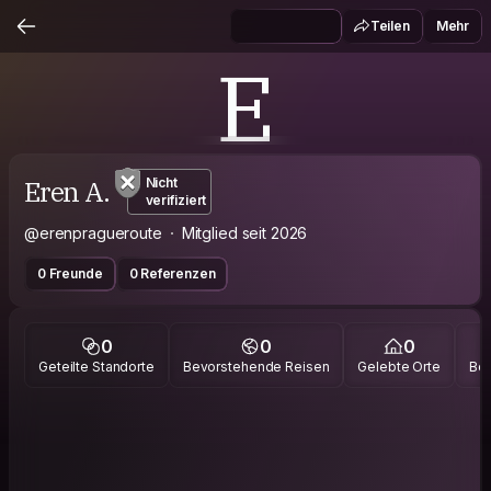
Teilen
Mehr
E
Eren A.
Nicht
verifiziert
@erenpragueroute
Mitglied seit 2026
0 Freunde
0 Referenzen
0
0
0
Geteilte Standorte
Bevorstehende Reisen
Gelebte Orte
Bes