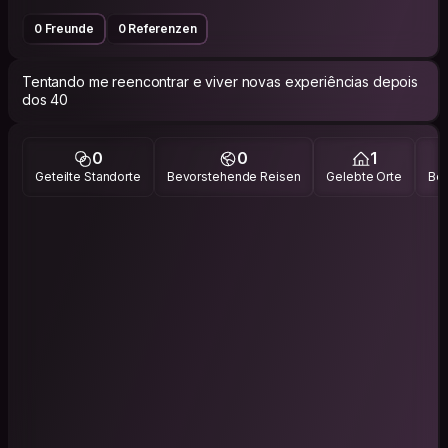
0 Freunde
0 Referenzen
Tentando me reencontrar e viver novas experiências depois
dos 40
0
0
1
Geteilte Standorte
Bevorstehende Reisen
Gelebte Orte
Bes