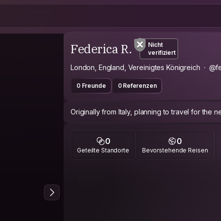
Federica R.
Nicht
verifiziert
London, England, Vereinigtes Königreich
@fe
0 Freunde
0 Referenzen
Originally from Italy, planning to travel for the 
0
0
Geteilte Standorte
Bevorstehende Reisen