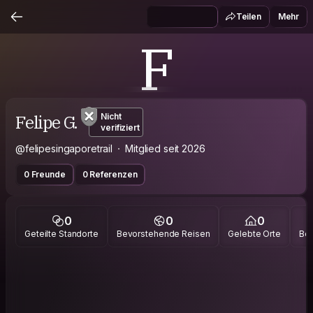
Teilen
Mehr
F
Felipe G.
Nicht
verifiziert
@felipesingaporetrail
Mitglied seit 2026
0 Freunde
0 Referenzen
0
0
0
Geteilte Standorte
Bevorstehende Reisen
Gelebte Orte
Bes