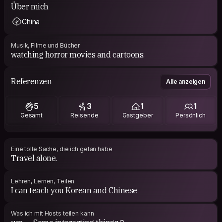
Über mich
China
Musik, Filme und Bücher
watching horror movies and cartoons.
Referenzen
Alle anzeigen
5
3
1
1
Gesamt
Reisende
Gastgeber
Persönlich
Eine tolle Sache, die ich getan habe
Travel alone.
Lehren, Lernen, Teilen
I can teach you Korean and Chinese
Was ich mit Hosts teilen kann