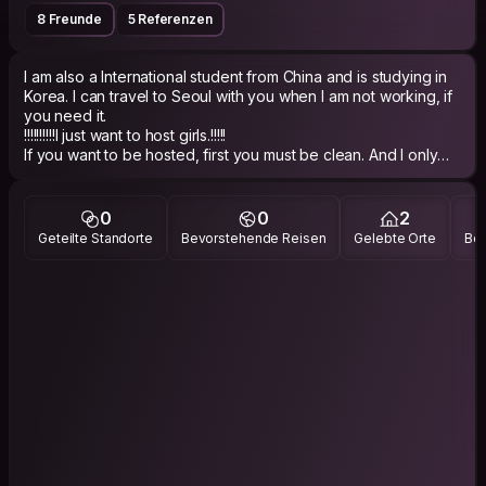
8 Freunde
5 Referenzen
I am also a International student from China and is studying in
Korea. I can travel to Seoul with you when I am not working, if
you need it.
!!!!!!!!!!I just want to host girls.!!!!!
If you want to be hosted, first you must be clean. And I only
want to host someone who host others too.
You need to follow my time (usually I am at school during the
day) because I can't tell you the password for my home.
0
0
2
Geteilte Standorte
Bevorstehende Reisen
Gelebte Orte
Bes