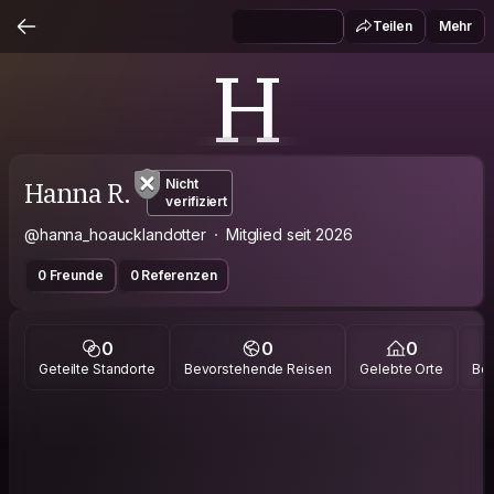
Teilen
Mehr
H
Hanna R.
Nicht
verifiziert
@hanna_hoaucklandotter
Mitglied seit 2026
0 Freunde
0 Referenzen
0
0
0
Geteilte Standorte
Bevorstehende Reisen
Gelebte Orte
Bes