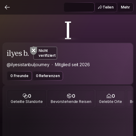
Teilen
Mehr
I
ilyes b.
Nicht
verifiziert
@ilyesistanbuljourney
Mitglied seit 2026
0 Freunde
0 Referenzen
0
0
0
Geteilte Standorte
Bevorstehende Reisen
Gelebte Orte
Bes