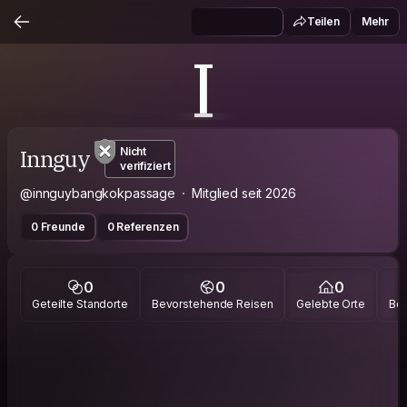
Teilen
Mehr
I
Innguy
Nicht
verifiziert
@innguybangkokpassage
Mitglied seit 2026
0 Freunde
0 Referenzen
0
0
0
Geteilte Standorte
Bevorstehende Reisen
Gelebte Orte
Bes