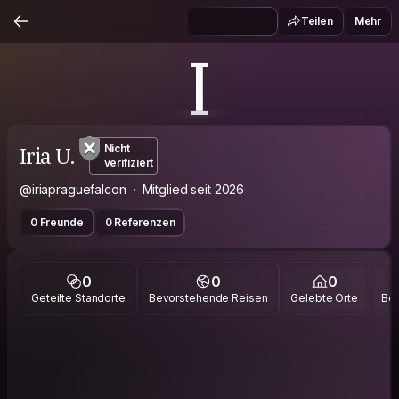
Teilen
Mehr
I
Iria U.
Nicht
verifiziert
@iriapraguefalcon
Mitglied seit 2026
0 Freunde
0 Referenzen
0
0
0
Geteilte Standorte
Bevorstehende Reisen
Gelebte Orte
Bes