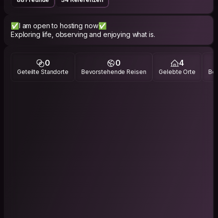
✅️I am open to hosting now✅️
Exploring life, observing and enjoying what is.
0
0
4
Geteilte Standorte
Bevorstehende Reisen
Gelebte Orte
Bes