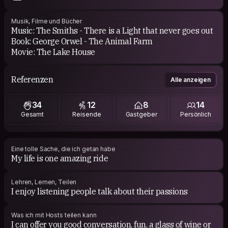
Musik, Filme und Bücher
Music: The Smiths - There is a Light that never goes out
Book: George Orwel - The Animal Farm
Movie: The Lake House
Referenzen
Alle anzeigen
34
12
8
14
Gesamt
Reisende
Gastgeber
Persönlich
Eine tolle Sache, die ich getan habe
My life is one amazing ride
Lehren, Lernen, Teilen
I enjoy listening people talk about their passions
Was ich mit Hosts teilen kann
I can offer you good conversation, fun, a glass of wine or