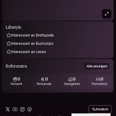
Lifestyle
Interessiert an Brettspiele
Interessiert an Buchclubs
Interessiert an Lesen
Referenzen
Alle anzeigen
0
0
0
0
Gesamt
Reisende
Gastgeber
Persönlich
Deutsch