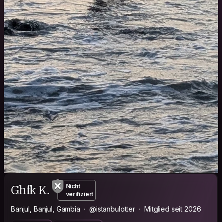
Ghfk K.
Nicht
verifiziert
Banjul, Banjul, Gambia
@istanbulotter
Mitglied seit 2026