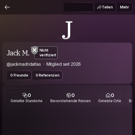
Teilen
Mehr
J
Jack M.
Nicht
verifiziert
@jackmadridatlas
Mitglied seit 2026
0 Freunde
0 Referenzen
0
0
0
Geteilte Standorte
Bevorstehende Reisen
Gelebte Orte
Bes