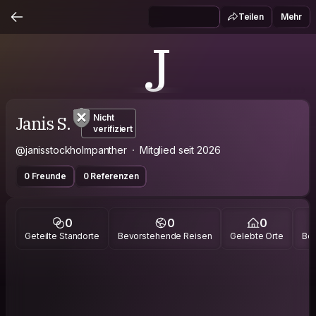
Teilen
Mehr
J
Janis S.
Nicht
verifiziert
@janisstockholmpanther
Mitglied seit 2026
0 Freunde
0 Referenzen
0
0
0
Geteilte Standorte
Bevorstehende Reisen
Gelebte Orte
Bes