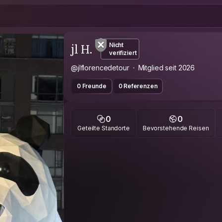
jl H.
Nicht
verifiziert
@jlflorencedetour
Mitglied seit 2026
0 Freunde
0 Referenzen
0
0
Geteilte Standorte
Bevorstehende Reisen