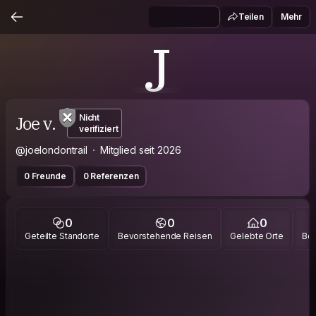
Teilen
Mehr
J
Joe v.
Nicht
verifiziert
@joelondontrail
Mitglied seit 2026
0 Freunde
0 Referenzen
0
0
0
Geteilte Standorte
Bevorstehende Reisen
Gelebte Orte
Bes