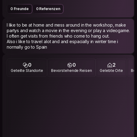
0 Freunde
0 Referenzen
I like to be at home and mess around in the workshop, make
partys and watch a movie in the evening or play a videogame.
I often get visits from friends who come to hang out.
Also i like to travel alot and and espacially in winter time i
normally go to Spain
0
0
2
Geteilte Standorte
Bevorstehende Reisen
Gelebte Orte
Bes