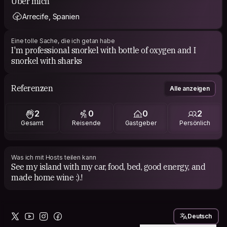
Über mich
Arrecife, Spanien
Eine tolle Sache, die ich getan habe
I'm professional snorkel with bottle of oxygen and I
snorkel with sharks
Referenzen
Alle anzeigen
2
0
0
2
Gesamt
Reisende
Gastgeber
Persönlich
Was ich mit Hosts teilen kann
See my island with my car, food, bed, good energy, and
made home wine :).!
Deutsch