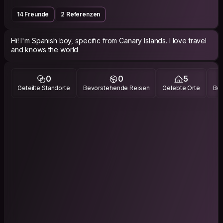
14 Freunde
2 Referenzen
Hi! I'm Spanish boy, specific from Canary Islands. I love travel
and knows the world
0
0
5
Geteilte Standorte
Bevorstehende Reisen
Gelebte Orte
Bes