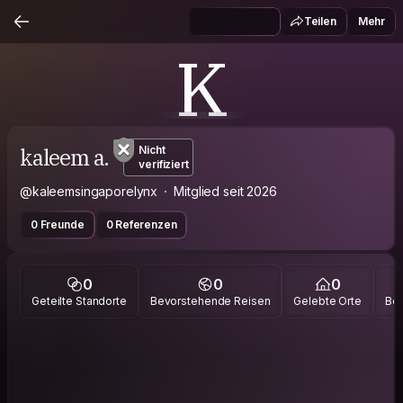
Teilen
Mehr
K
kaleem a.
Nicht
verifiziert
@kaleemsingaporelynx
Mitglied seit 2026
0 Freunde
0 Referenzen
0
0
0
Geteilte Standorte
Bevorstehende Reisen
Gelebte Orte
Bes