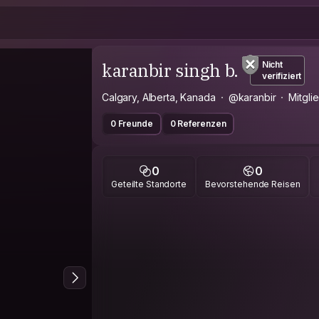
karanbir singh b.
Nicht
verifiziert
Calgary, Alberta, Kanada
@karanbir
Mitgli
0 Freunde
0 Referenzen
0
0
Geteilte Standorte
Bevorstehende Reisen