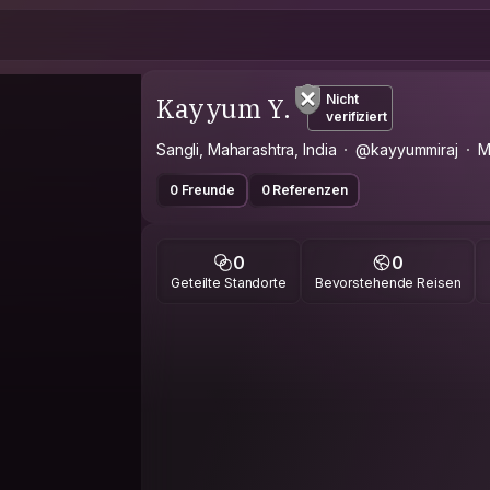
Kayyum Y.
Nicht
verifiziert
Sangli, Maharashtra, India
@kayyummiraj
M
0 Freunde
0 Referenzen
0
0
Geteilte Standorte
Bevorstehende Reisen