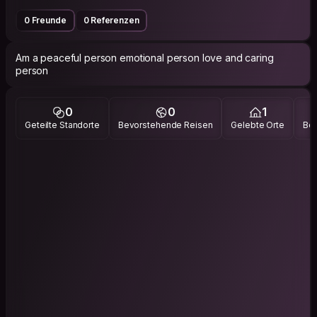
0 Freunde
0 Referenzen
Am a peaceful person emotional person love and caring
person
0
0
1
Geteilte Standorte
Bevorstehende Reisen
Gelebte Orte
Bes