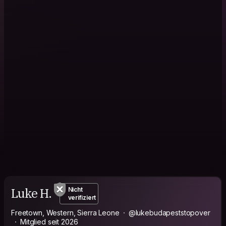
Luke H.
Nicht
verifiziert
Freetown, Western, Sierra Leone
@lukebudapeststopover
Mitglied seit 2026