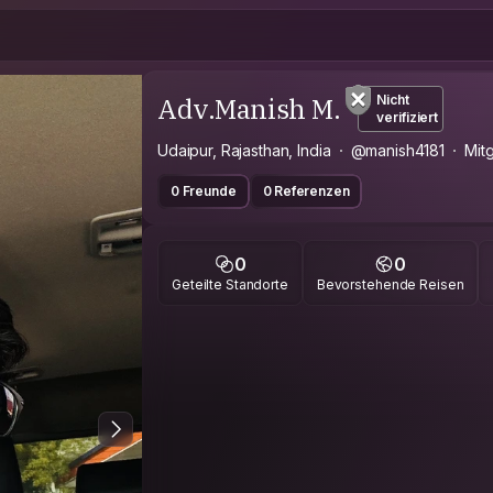
Adv.Manish M.
Nicht
verifiziert
Udaipur, Rajasthan, India
@manish4181
Mitg
0 Freunde
0 Referenzen
0
0
Geteilte Standorte
Bevorstehende Reisen