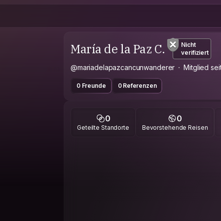
María de la Paz C.
Nicht
verifiziert
@mariadelapazcancunwanderer
Mitglied se
0 Freunde
0 Referenzen
0
0
Geteilte Standorte
Bevorstehende Reisen