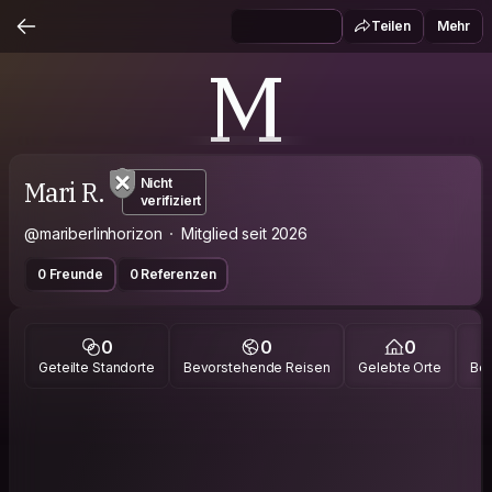
Teilen
Mehr
M
Mari R.
Nicht
verifiziert
@mariberlinhorizon
Mitglied seit 2026
0 Freunde
0 Referenzen
0
0
0
Geteilte Standorte
Bevorstehende Reisen
Gelebte Orte
Bes