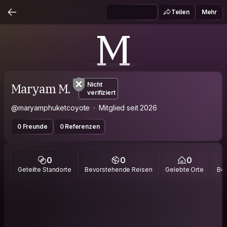
Teilen
Mehr
M
Maryam M.
Nicht
verifiziert
@maryamphuketcoyote
Mitglied seit 2026
0 Freunde
0 Referenzen
0
0
0
Geteilte Standorte
Bevorstehende Reisen
Gelebte Orte
Bes