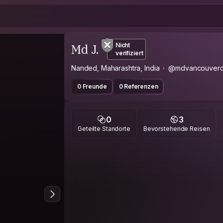
Md J.
Nicht
verifiziert
Nanded, Maharashtra, India
@mdvancouver
0 Freunde
0 Referenzen
0
3
Geteilte Standorte
Bevorstehende Reisen