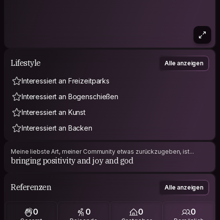
Lifestyle
Alle anzeigen
Interessiert an Freizeitparks
Interessiert an Bogenschießen
Interessiert an Kunst
Interessiert an Backen
Meine liebste Art, meiner Community etwas zurückzugeben, ist...
bringing positivity and joy and god
Referenzen
Alle anzeigen
0
0
0
0