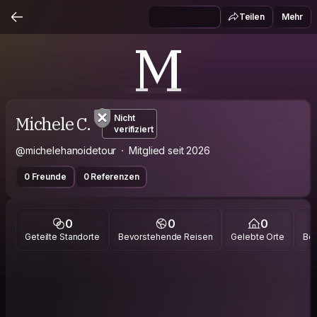
Teilen
Mehr
M
Michele C.
Nicht
verifiziert
@michelehanoidetour
Mitglied seit 2026
0 Freunde
0 Referenzen
0
0
0
Geteilte Standorte
Bevorstehende Reisen
Gelebte Orte
Bes