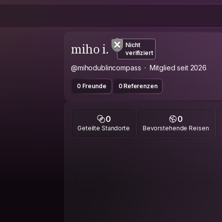
miho i.
Nicht
verifiziert
@mihodublincompass
Mitglied seit 2026
0 Freunde
0 Referenzen
0
0
Geteilte Standorte
Bevorstehende Reisen