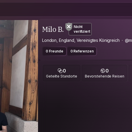
Milo B.
Nicht
verifiziert
London, England, Vereinigtes Königreich
@mi
0 Freunde
0 Referenzen
0
0
Geteilte Standorte
Bevorstehende Reisen