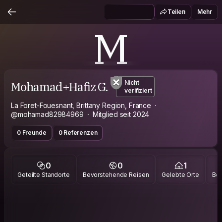
Teilen
Mehr
M
Mohamad+Hafiz G.
Nicht
verifiziert
La Foret-Fouesnant, Brittany Region, France
@mohamad82984969
Mitglied seit 2024
0 Freunde
0 Referenzen
0
0
1
Geteilte Standorte
Bevorstehende Reisen
Gelebte Orte
Bes