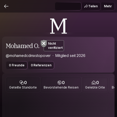
Teilen
Mehr
M
Mohamed O.
Nicht
verifiziert
@mohamedcdmxstopover
Mitglied seit 2026
0 Freunde
0 Referenzen
0
0
0
Geteilte Standorte
Bevorstehende Reisen
Gelebte Orte
Bes