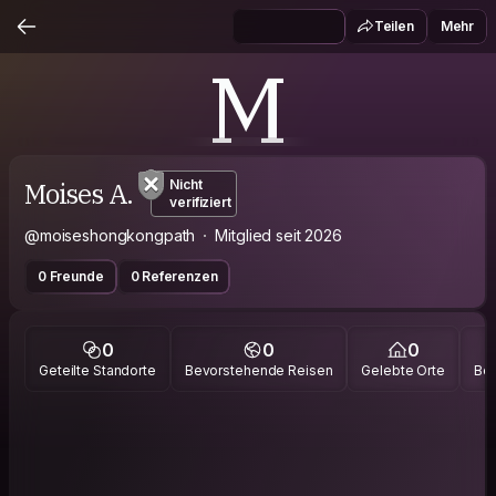
Teilen
Mehr
M
Moises A.
Nicht
verifiziert
@moiseshongkongpath
Mitglied seit 2026
0 Freunde
0 Referenzen
0
0
0
Geteilte Standorte
Bevorstehende Reisen
Gelebte Orte
Bes