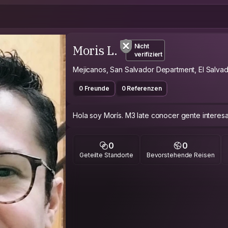
Moris L.
Nicht
verifiziert
Mejicanos, San Salvador Department, El Salva
0 Freunde
0 Referenzen
Hola soy Morís. M3 late conocer gente interesa
0
0
Geteilte Standorte
Bevorstehende Reisen