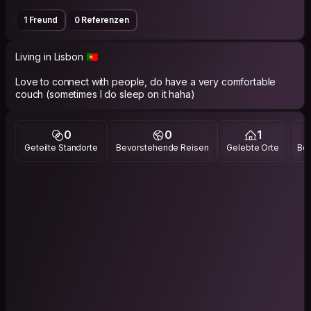
1 Freund
0 Referenzen
Living in Lisbon 🇵🇹
Love to connect with people, do have a very comfortable
couch (sometimes I do sleep on it haha)
0
0
1
Geteilte Standorte
Bevorstehende Reisen
Gelebte Orte
Bes