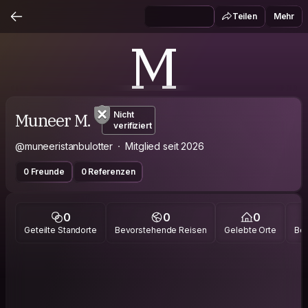
Teilen
Mehr
M
Muneer M.
Nicht
verifiziert
@muneeristanbulotter
Mitglied seit 2026
0 Freunde
0 Referenzen
0
0
0
Geteilte Standorte
Bevorstehende Reisen
Gelebte Orte
Bes