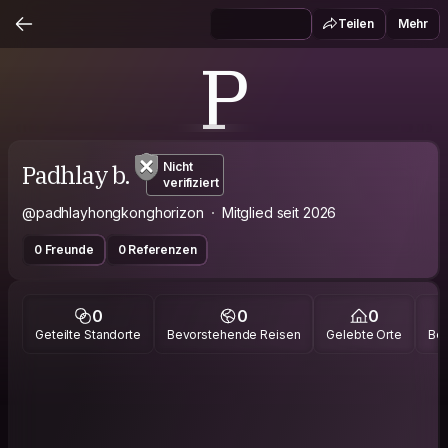
Teilen
Mehr
P
Padhlay b.
Nicht
verifiziert
@padhlayhongkonghorizon
Mitglied seit 2026
0 Freunde
0 Referenzen
0
0
0
Geteilte Standorte
Bevorstehende Reisen
Gelebte Orte
Bes