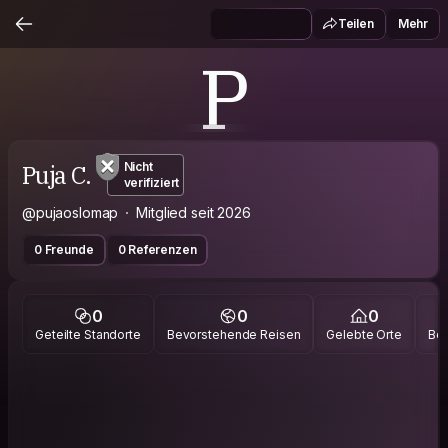
Teilen
Mehr
P
Puja C.
Nicht
verifiziert
@pujaoslomap
Mitglied seit 2026
0 Freunde
0 Referenzen
0
0
0
Geteilte Standorte
Bevorstehende Reisen
Gelebte Orte
Bes