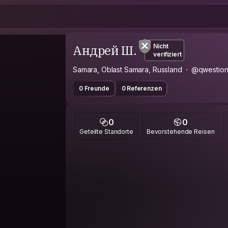
Андрей Ш.
Nicht
verifiziert
Samara, Oblast Samara, Russland
@qwestio
0 Freunde
0 Referenzen
0
0
Geteilte Standorte
Bevorstehende Reisen