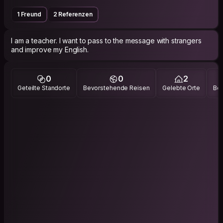
1 Freund
2 Referenzen
I am a teacher. I want to pass to the message with strangers
and improve my English.
0
0
2
Geteilte Standorte
Bevorstehende Reisen
Gelebte Orte
Bes