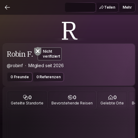
Teilen
Mehr
R
Robin F.
Nicht
verifiziert
@robinf
Mitglied seit 2026
0 Freunde
0 Referenzen
0
0
0
Geteilte Standorte
Bevorstehende Reisen
Gelebte Orte
Bes