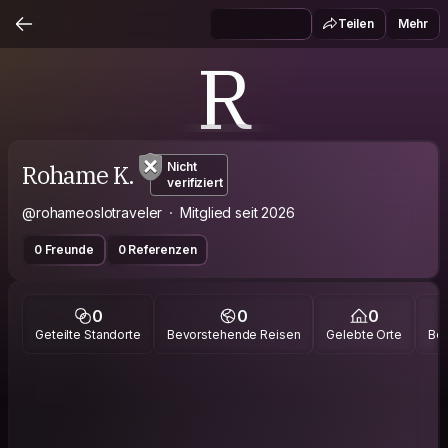
Teilen
Mehr
R
Rohame K.
Nicht
verifiziert
@rohameoslotraveler
Mitglied seit 2026
0 Freunde
0 Referenzen
0
0
0
Geteilte Standorte
Bevorstehende Reisen
Gelebte Orte
Bes