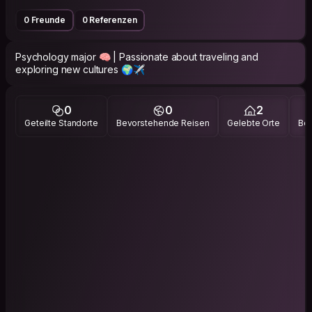
0 Freunde
0 Referenzen
Psychology major 🧠 | Passionate about traveling and
exploring new cultures 🌍✈️
0
0
2
Geteilte Standorte
Bevorstehende Reisen
Gelebte Orte
Bes