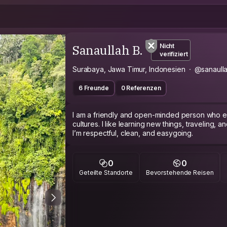
Sanaullah B.
Nicht
verifiziert
Surabaya, Jawa Timur, Indonesien
@sanaulla
6 Freunde
0 Referenzen
I am a friendly and open-minded person who e
cultures. I like learning new things, traveling,
I’m respectful, clean, and easygoing.
0
0
Geteilte Standorte
Bevorstehende Reisen