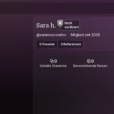
Sara h.
Nicht
verifiziert
@saramoscowfox
Mitglied seit 2026
0 Freunde
0 Referenzen
0
0
Geteilte Standorte
Bevorstehende Reisen