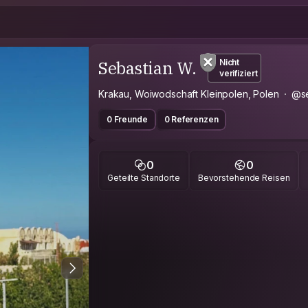
Sebastian W.
Nicht
verifiziert
Krakau, Woiwodschaft Kleinpolen, Polen
@se
0 Freunde
0 Referenzen
0
0
Geteilte Standorte
Bevorstehende Reisen