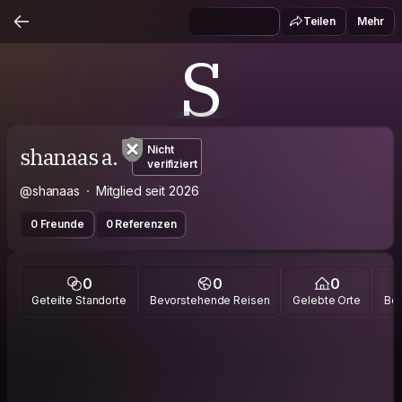
Teilen
Mehr
S
shanaas a.
Nicht
verifiziert
@shanaas
Mitglied seit 2026
0 Freunde
0 Referenzen
0
0
0
Geteilte Standorte
Bevorstehende Reisen
Gelebte Orte
Bes