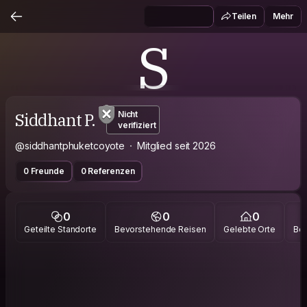
Teilen
Mehr
S
Siddhant P.
Nicht
verifiziert
@siddhantphuketcoyote
Mitglied seit 2026
0 Freunde
0 Referenzen
0
0
0
Geteilte Standorte
Bevorstehende Reisen
Gelebte Orte
Bes