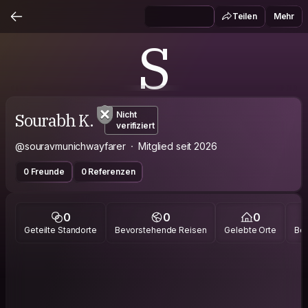
Teilen
Mehr
S
Sourabh K.
Nicht
verifiziert
@souravmunichwayfarer
Mitglied seit 2026
0 Freunde
0 Referenzen
0
0
0
Geteilte Standorte
Bevorstehende Reisen
Gelebte Orte
Bes