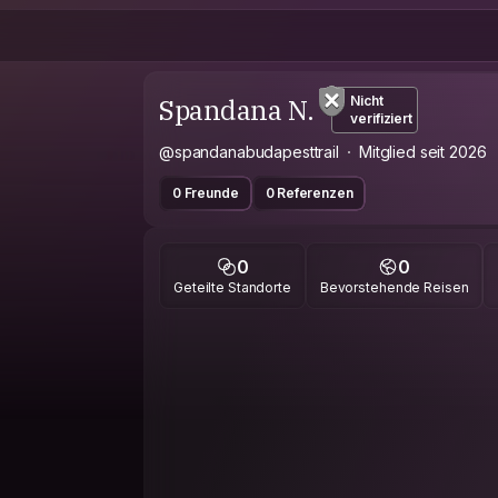
Spandana N.
Nicht
verifiziert
@spandanabudapesttrail
Mitglied seit 2026
0 Freunde
0 Referenzen
0
0
Geteilte Standorte
Bevorstehende Reisen